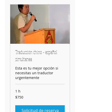
Traducción chino - español
simultanea
Esta es tu mejor opción si
necesitas un traductor
urgentemente
1 h
750
$750
pesos
mexicanos
Solicitud de reserva