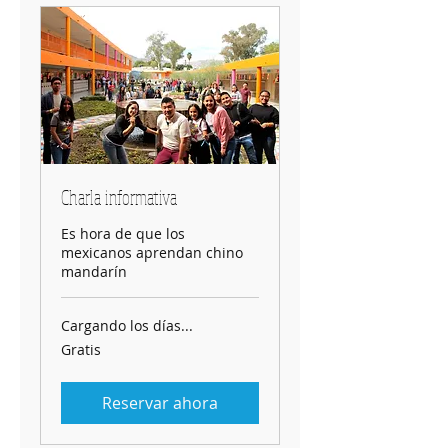
Charla informativa
Es hora de que los
mexicanos aprendan chino
mandarín
Cargando los días...
Gratis
Gratis
Reservar ahora