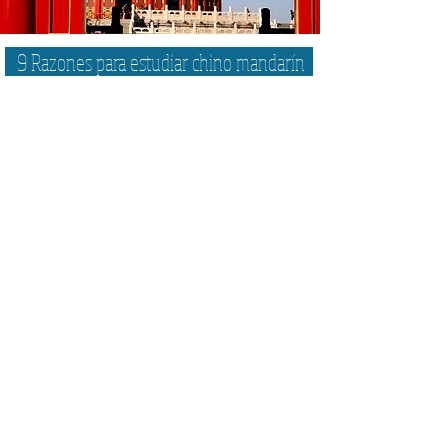
9 Razones para estudiar chino mandarín