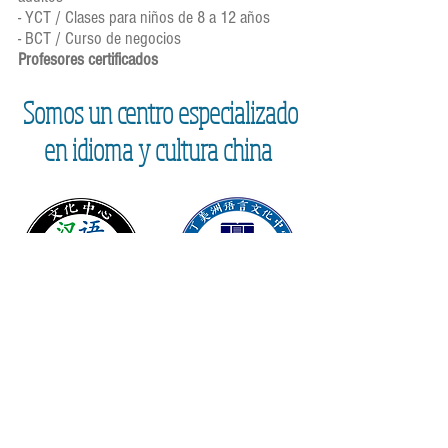
- YCT / Clases para niños de 8 a 12 años
- BCT / Curso de negocios
Profesores certificados
Somos un centro especializado
en idioma y cultura china
Facebook/Centro Cultural Hanyu
servicios.escolares@centroculturalhanyu.com
INCORPORADOS A LA SEDU
CCT: 05PBT0340G
RVOE: 0525235012 REGULAR
RVOE: 0525235011 INTENSIVO