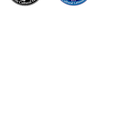
Facebook/Centro Cultural Hanyu
servicios.escolares@centroculturalhanyu.com
INCORPORADOS A LA SEDU
CCT: 05PBT0340G
RVOE: 0525235012 REGULAR
RVOE: 0525235011 INTENSIVO
CENTRO CERTIFICADOR OFICIAL
HSK / HSKK /YCT
DIRECCIÓN
Ave. Prolongación Juárez Oriente 7703
Local 23 Col. La Joya
Torreón, Coahuila, México
Oficina +52 (871)
733-1071
Whatsapp +52
(871) 266-4466
Horario de oficina:
Lunes a viernes 11:00 a 19:00 hrs