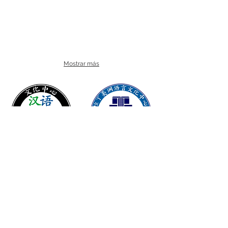
Mostrar más
Facebook/Centro Cultural Hanyu
servicios.escolares@centroculturalhanyu.com
INCORPORADOS A LA SEDU
CCT: 05PBT0340G
RVOE: 0525235012 REGULAR
RVOE: 0525235011 INTENSIVO
CENTRO CERTIFICADOR OFICIAL